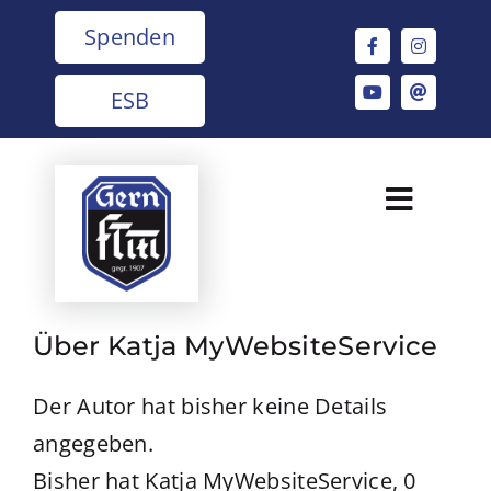
Zum
Spenden
Inhalt
springen
ESB
Toggle
Naviga
FT Gern
Abteilungen
Über
Katja MyWebsiteService
Der Autor hat bisher keine Details
Verein
angegeben.
Termine
Bisher hat Katja MyWebsiteService, 0